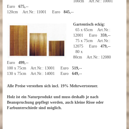
100cm Art.Nr.: 10001
Euro
675,--
120cm Art.Nr.: 11001 Euro
845,--
Gartentisch eckig:
65 x 65cm Art.Nr.:
12001 Euro
359,--
75 x 75cm Art.Nr.:
12075 Euro
479,--
80 x
80cm Art.Nr.: 12080
Euro
499,--
100 x 75cm Art.Nr.: 13001 Euro
519,--
130 x 75cm Art.Nr.: 14001 Euro
649,--
Alle Preise verstehen sich incl. 19% Mehrwertsteuer.
Holz ist ein Naturprodukt und muss deshalb je nach
Beanspruchung gepflegt werden, auch kleine Risse oder
Farbunterschiede sind möglich.